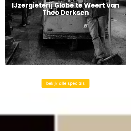
IJzergieterij Globe te Weert van
Theo Derksen
bekijk alle specials