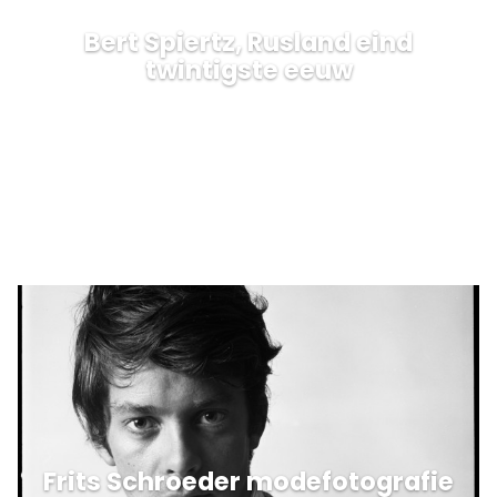
Bert Spiertz, Rusland eind
twintigste eeuw
Frits Schroeder modefotografie