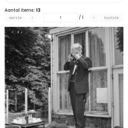
Aantal items:
13
/ 1
eerste
laatste