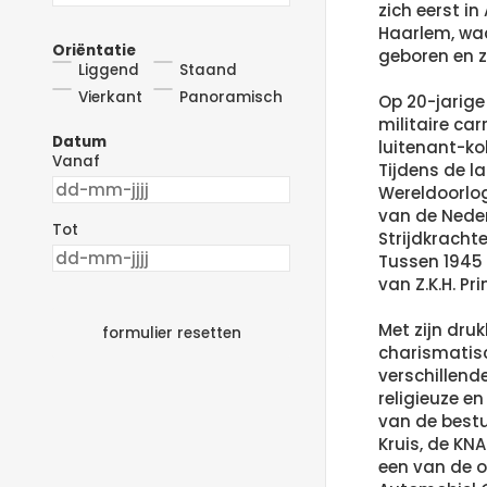
zich eerst i
Haarlem, waa
Oriëntatie
geboren en zi
Liggend
Staand
Vierkant
Panoramisch
Op 20-jarige
militaire car
Datum
luitenant-ko
Vanaf
Tijdens de 
Wereldoorlo
van de Nede
Tot
Strijdkrachte
Tussen 1945 
van Z.K.H. Pr
Met zijn dru
formulier resetten
charismatisc
verschillend
religieuze en
van de best
Kruis, de KN
een van de o