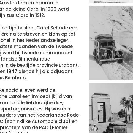
n Amsterdam en daarna in
r de kleine Carol in 1909 werd
jn zus Clara in 1912.
 leeftijd besloot Carol Schade een
rière na te streven en klom op tot
lonel in het Nederlandse leger.
laatste maanden van de Tweede
g werd hij tweede commandant
rlandse Binnenlandse
n in de bevrijde provincie Brabant.
en 1947 diende hij als adjudant
ins Bernhard.
kke sociale leven werd de
he Carol een invloedrijk lid van
e nationale liefdadigheids-,
 sportorganisaties. Hij was een
uurders van het Nederlandse Rode
AC (Koninklijke Automobielclub) en
prichters van de PAC (Pionier