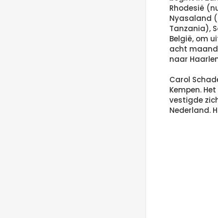
Rhodesië (n
Nyasaland (
Tanzania), So
België, om ui
acht maanden
naar Haarle
Carol Schade
Kempen. Het 
vestigde zic
Nederland. Hij