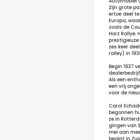
Automobiel C
Zijn grote p
ertoe deel te
Europa, waarb
zoals de Cou
Harz Rallye.
prestigieuze
zes keer dee
ralley) in 19
Begin 1937 v
dealerbedrij
Als een enth
een vrij ong
voor de nie
Carol Schade
begonnen hun
ze in Rotte
gingen van S
mei aan mee
begint in Zu