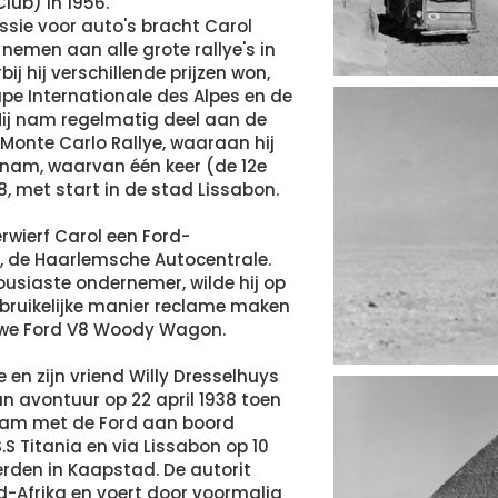
lub) in 1956.
assie voor auto's bracht Carol
 nemen aan alle grote rallye's in
ij hij verschillende prijzen won,
pe Internationale des Alpes en de
 Hij nam regelmatig deel aan de
 Monte Carlo Rallye, waaraan hij
lnam, waarvan één keer (de 12e
38, met start in de stad Lissabon.
erwierf Carol een Ford-
f, de Haarlemsche Autocentrale.
ousiaste ondernemer, wilde hij op
ebruikelijke manier reclame maken
uwe Ford V8 Woody Wagon.
 en zijn vriend Willy Dresselhuys
 avontuur op 22 april 1938 toen
rdam met de Ford aan boord
.S Titania en via Lissabon op 10
rden in Kaapstad. De autorit
id-Afrika en voert door voormalig