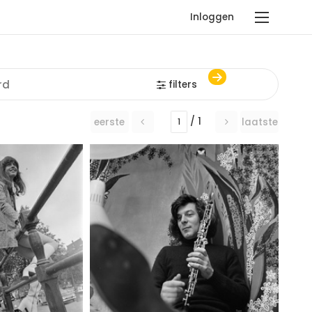
Inloggen
filters
/ 1
eerste
laatste