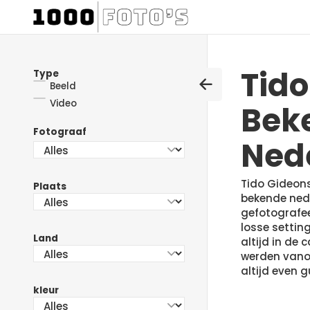
Tido
Type
Beeld
Video
Bek
Fotograaf
Ned
Tido Gideonse
Plaats
bekende nede
gefotografeer
losse setting
Land
altijd in de 
werden vano
altijd even g
kleur