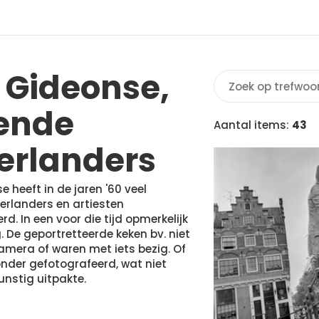
 Gideonse,
ende
Aantal items:
43
erlanders
 heeft in de jaren '60 veel
rlanders en artiesten
d. In een voor die tijd opmerkelijk
. De geportretteerde keken bv. niet
camera of waren met iets bezig. Of
nder gefotografeerd, wat niet
unstig uitpakte.