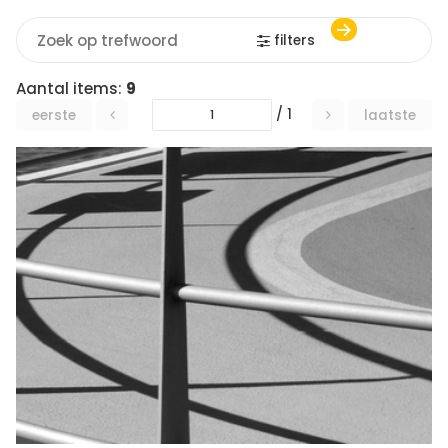
filters
Aantal items:
9
/ 1
eerste
laatste