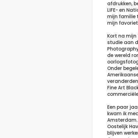
afdrukken, b
LIFE- en Nat
mijn familie 
mijn favorie
Kort na mijn
studie aan d
Photography
de wereld ro
oorlogsfotog
Onder begele
Amerikaanse
veranderden 
Fine Art Blac
commerciële 
Een paar jaa
kwam ik medi
Amsterdam. I
Oostelijk Ha
blijven werke