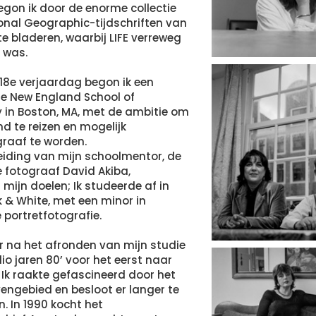
egon ik door de enorme collectie
ional Geographic-tijdschriften van
te bladeren, waarbij LIFE verreweg
t was.
 18e verjaardag begon ik een
e New England School of
 in Boston, MA, met de ambitie om
nd te reizen en mogelijk
raaf te worden.
iding van mijn schoolmentor, de
 fotograaf David Akiba,
mijn doelen; Ik studeerde af in
k & White, met een minor in
portretfotografie.
r na het afronden van mijn studie
o jaren 80’ voor het eerst naar
k raakte gefascineerd door het
vengebied en besloot er langer te
n. In 1990 kocht het