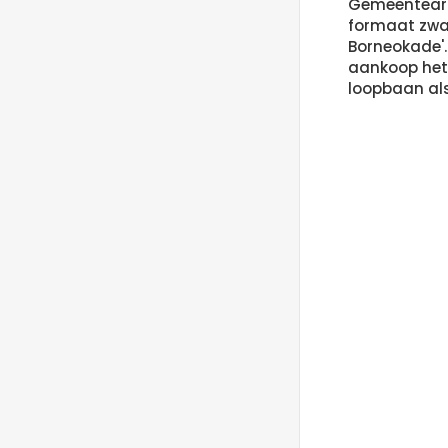
Gemeentearc
formaat zwart
Borneokade'.
aankoop het 
loopbaan al