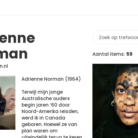
ienne
man
Aantal items:
59
n.nl
Adrienne Norman (1964)
Terwijl mijn jonge
Australische ouders
begin jaren ‘60 door
Noord-Amerika reisden,
werd ik in Canada
geboren. Hoewel ze van
plan waren om
uiteindelijk terug te keren