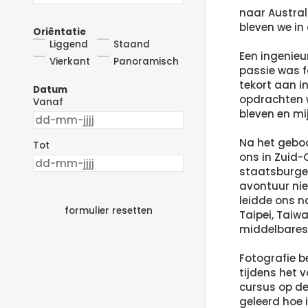
naar Austral
bleven we in
Oriëntatie
Liggend
Staand
Een ingenieu
Vierkant
Panoramisch
passie was f
tekort aan in
Datum
opdrachten 
Vanaf
bleven en mi
Na het geboo
Tot
ons in Zuid-
staatsburge
avontuur nie
leidde ons na
formulier resetten
Taipei, Taiw
middelbaresc
Fotografie b
tijdens het 
cursus op de
geleerd hoe 