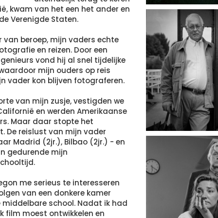
ië, kwam van het een het ander en
 de Verenigde Staten.
r van beroep, mijn vaders echte
otografie en reizen. Door een
genieurs vond hij al snel tijdelijke
waardoor mijn ouders op reis
jn vader kon blijven fotograferen.
rte van mijn zusje, vestigden we
Californië en werden Amerikaanse
rs. Maar daar stopte het
t. De reislust van mijn vader
ar Madrid (2jr.), Bilbao (2jr.) - en
an gedurende mijn
hooltijd.
egon me serieus te interesseren
volgen van een donkere kamer
 middelbare school. Nadat ik had
ik film moest ontwikkelen en