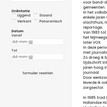
voor band-di
gemeenten.
Oriëntatie
In het volksb
Liggend
Staand
enkele jaren
Vierkant
Panoramisch
slachthuis, 
reportage.
Datum
Van 1983 tot
Vanaf
het Nijmeegs
later VOX.
In deze peri
Tot
met journali
Zo droeg ik b
tijdschrift I
jaren hoog i
journaal.
formulier resetten
Door werkza
leverde ik oo
zorgsector.
In 1985 trad
Hollandse H