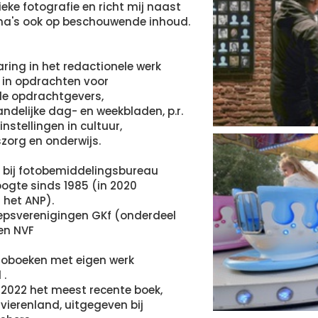
ieke fotografie en richt mij naast
ma's ook op beschouwende inhoud.
aring in het redactionele werk
h in opdrachten voor
de opdrachtgevers,
ndelijke dag- en weekbladen, p.r.
nstellingen in cultuur,
zorg en onderwijs.
 bij fotobemiddelingsbureau
ogte sinds 1985 (in 2020
 het ANP).
epsverenigingen GKf (onderdeel
en NVF
fotoboeken met eigen werk
 .
2022 het meest recente boek,
ierenland, uitgegeven bij