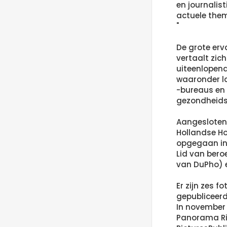
en journalist
actuele the
"
De grote erv
vertaalt zic
uiteenlopen
waaronder la
-bureaus en i
gezondheids
Aangesloten
Hollandse Ho
opgegaan in
Lid van bero
van DuPho) 
Er zijn zes 
gepubliceerd
In november 
Panorama Riv