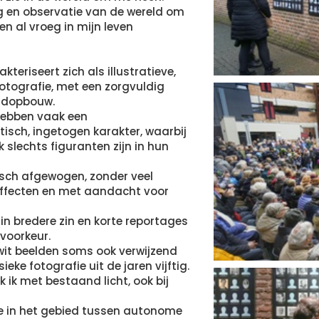
g en observatie van de wereld om
en al vroeg in mijn leven
akteriseert zich als illustratieve,
otografie, met een zorgvuldig
ldopbouw.
hebben vaak een
tisch, ingetogen karakter, waarbij
slechts figuranten zijn in hun
sch afgewogen, zonder veel
effecten en met aandacht voor
 in bredere zin en korte reportages
voorkeur.
wit beelden soms ook verwijzend
ieke fotografie uit de jaren vijftig.
rk ik met bestaand licht, ook bij
e in het gebied tussen autonome