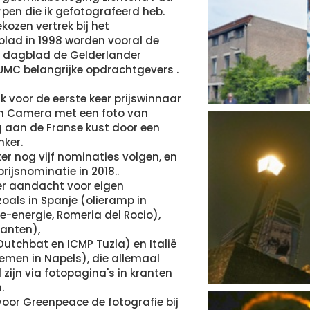
rpen die ik gefotografeerd heb.
kozen vertrek bij het
sblad in 1998 worden vooral de
r, dagblad de Gelderlander
MC belangrijke opdrachtgevers .
ik voor de eerste keer prijswinnaar
ren Camera met een foto van
ng aan de Franse kust door een
ker.
ter nog vijf nominaties volgen, en
rijsnominatie in 2018..
r aandacht voor eigen
zoals in Spanje (olieramp in
ne-energie, Romeria del Rocio),
anten),
Dutchbat en ICMP Tuzla) en Italië
lemen in Napels), die allemaal
 zijn via fotopagina's in kranten
.
voor Greenpeace de fotografie bij