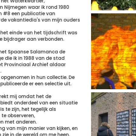
 het Waterkwartier,
 in Nijmegen waar ik rond 1980
n #8 een publicatie van
de vakantiedia's van mijn ouders
 het einde van het tijdschrift was
ste bijdrager aan verbonden.
n het Spaanse Salamanca de
e die ik in 1988 van de stad
t Provinciaal Archief aldaar
.
n opgenomen in hun collectie. De
 publiceerde er een selectie uit.
trekt mij omdat het de
biedt onderdeel van een situatie
 te zijn, het tegelijk als
te observeren,
len met anderen.
ing van mijn manier van kijken, en
n zie in de wereld om me heen.