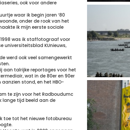
aseries, ook voor andere
uurtje waar ik begin jaren ‘80
 woonde, onder de rook van het
maakte ik mijn eerste sociale
 1998 was ik staffotograaf voor
e universiteitsblad KUnieuws,
ode werd ook veel samengewerkt
sten.
ij aan talrijke reportages voor het
ntermediair, wat in de 80er en 90er
n aanzien stond, en het HBO-
am te zijn voor het Radboudumc
k lange tijd beeld aan de
 ik toe tot het nieuwe fotobureau
oogte.