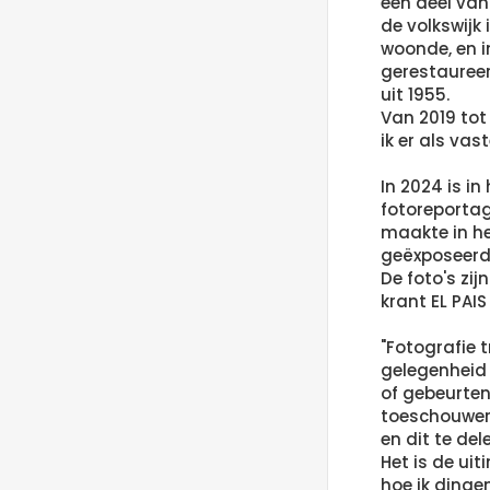
een deel van
de volkswijk
woonde, en i
gerestaureer
uit 1955.
Van 2019 tot
ik er als va
In 2024 is i
fotoreportag
maakte in he
geëxposeerd
De foto's zij
krant EL PAIS
"Fotografie 
gelegenheid 
of gebeurtenis
toeschouwer 
en dit te de
Het is de uit
hoe ik dinge