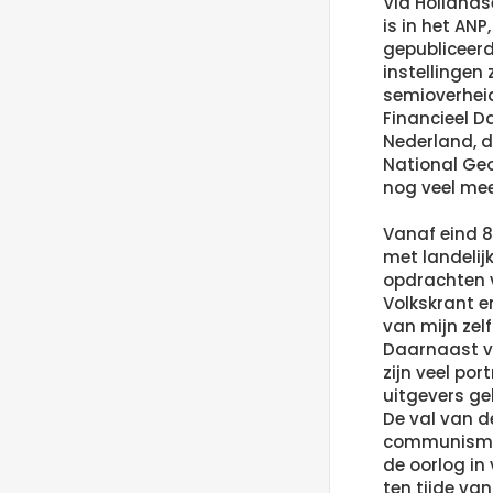
Via Holland
is in het ANP
gepubliceerd
instellingen 
semioverheid
Financieel Da
Nederland, d
National Geo
nog veel mee
Vanaf eind 8
met landelij
opdrachten v
Volkskrant e
van mijn zel
Daarnaast vi
zijn veel por
uitgevers ge
De val van d
communisme 
de oorlog in
ten tijde va