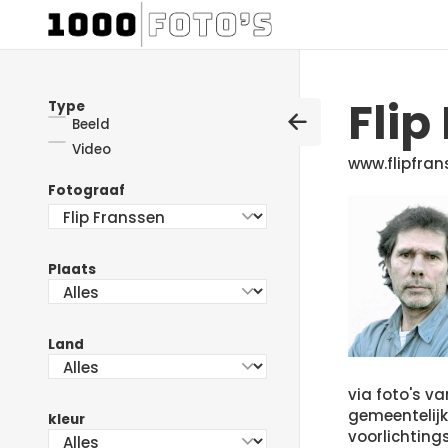
Flip
Type
Beeld
Video
www.flipfran
Fotograaf
Plaats
Land
via foto's v
gemeentelij
kleur
voorlichtin