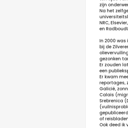
zijn onderwe
Na het zelfge
universiteit
NRC, Elsevie
en RadboudU
In 2000 was 
bij de Zilve
olievervuili
gezonken tan
Er zouden la
een publieksp
Er kwam mee
reportages, 
Galicië, zon
Calais (migr
Srebrenica (
(vuilnisprob
gepubliceerd
of reisbladen
Ook deed ik 