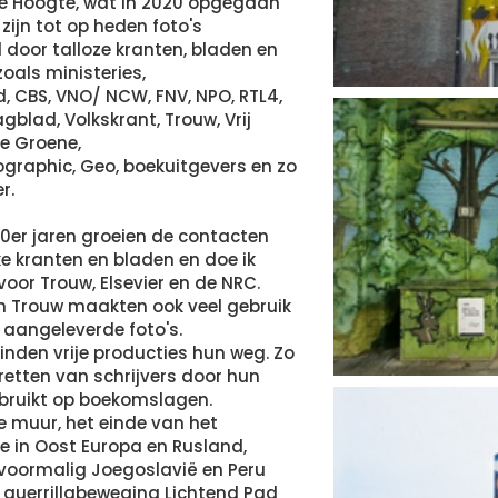
se Hoogte, wat in 2020 opgegaan
, zijn tot op heden foto's
 door talloze kranten, bladen en
zoals ministeries,
, CBS, VNO/ NCW, FNV, NPO, RTL4,
gblad, Volkskrant, Trouw, Vrij
e Groene,
graphic, Geo, boekuitgevers en zo
r.
0er jaren groeien de contacten
ke kranten en bladen en doe ik
oor Trouw, Elsevier en de NRC.
n Trouw maakten ook veel gebruik
f aangeleverde foto's.
nden vrije producties hun weg. Zo
tretten van schrijvers door hun
bruikt op boekomslagen.
e muur, het einde van het
in Oost Europa en Rusland,
 voormalig Joegoslavië en Peru
n guerrillabeweging Lichtend Pad