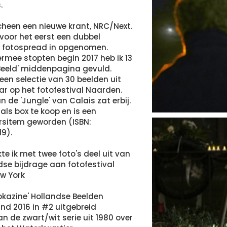
.
cheen een nieuwe krant, NRC/Next.
voor het eerst een dubbel
 fotospread in opgenomen.
ermee stopten begin 2017 heb ik 13
n Beeld' middenpagina gevuld.
 een selectie van 30 beelden uit
aar op het fotofestival Naarden.
n de 'Jungle' van Calais zat erbij.
als box te koop en is een
rsitem geworden (ISBN:
9).
te ik met twee foto's deel uit van
se bijdrage aan fotofestival
ew York
okazine' Hollandse Beelden
nd 2016 in #2 uitgebreid
 de zwart/wit serie uit 1980 over