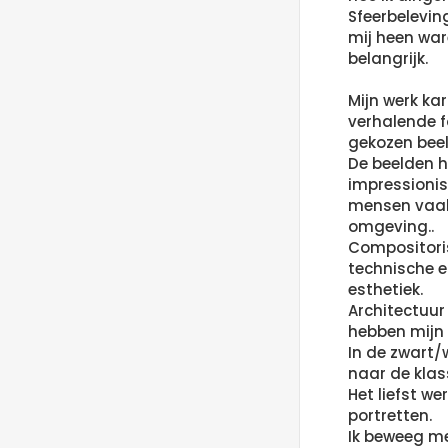
Sfeerbelevin
mij heen war
belangrijk.
Mijn werk kar
verhalende f
gekozen bee
De beelden 
impressionis
mensen vaak 
omgeving..
Compositori
technische 
esthetiek.
Architectuur
hebben mijn 
In de zwart/
naar de klass
Het liefst we
portretten.
Ik beweeg m