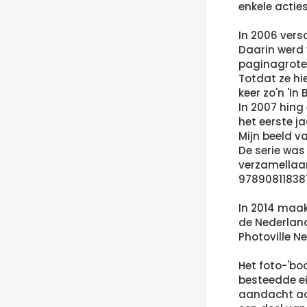
enkele acties
In 2006 vers
Daarin werd 
paginagrote
Totdat ze hi
keer zo'n 'I
In 2007 hing
het eerste j
Mijn beeld va
De serie was 
verzamellaa
978908118381
In 2014 maak
de Nederland
Photoville N
Het foto-'bo
besteedde ei
aandacht aan