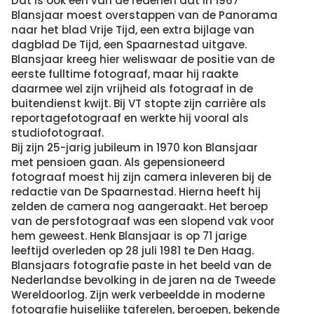
Dat is ook een van de redenen dat In 1967
Blansjaar moest overstappen van de Panorama
naar het blad Vrije Tijd, een extra bijlage van
dagblad De Tijd, een Spaarnestad uitgave.
Blansjaar kreeg hier weliswaar de positie van de
eerste fulltime fotograaf, maar hij raakte
daarmee wel zijn vrijheid als fotograaf in de
buitendienst kwijt. Bij VT stopte zijn carrière als
reportagefotograaf en werkte hij vooral als
studiofotograaf.
Bij zijn 25-jarig jubileum in 1970 kon Blansjaar
met pensioen gaan. Als gepensioneerd
fotograaf moest hij zijn camera inleveren bij de
redactie van De Spaarnestad. Hierna heeft hij
zelden de camera nog aangeraakt. Het beroep
van de persfotograaf was een slopend vak voor
hem geweest. Henk Blansjaar is op 71 jarige
leeftijd overleden op 28 juli 1981 te Den Haag.
Blansjaars fotografie paste in het beeld van de
Nederlandse bevolking in de jaren na de Tweede
Wereldoorlog. Zijn werk verbeeldde in moderne
fotografie huiselijke taferelen, beroepen, bekende