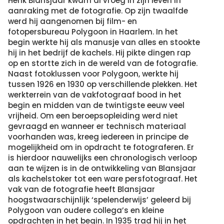
Henk Blansjaar kwam al vroeg in zijn leven in
aanraking met de fotografie. Op zijn twaalfde
werd hij aangenomen bij film- en
fotopersbureau Polygoon in Haarlem. In het
begin werkte hij als manusje van alles en stookte
hij in het bedrijf de kachels. Hij pikte dingen rap
op en stortte zich in de wereld van de fotografie.
Naast fotoklussen voor Polygoon, werkte hij
tussen 1926 en 1930 op verschillende plekken. Het
werkterrein van de vakfotograaf bood in het
begin en midden van de twintigste eeuw veel
vrijheid. Om een beroepsopleiding werd niet
gevraagd en wanneer er technisch materiaal
voorhanden was, kreeg iedereen in principe de
mogelijkheid om in opdracht te fotograferen. Er
is hierdoor nauwelijks een chronologisch verloop
aan te wijzen is in de ontwikkeling van Blansjaar
als kachelstoker tot een ware persfotograaf. Het
vak van de fotografie heeft Blansjaar
hoogstwaarschijnlijk ‘spelenderwijs’ geleerd bij
Polygoon van oudere collega’s en kleine
opdrachten in het begin. In 1935 trad hij in het