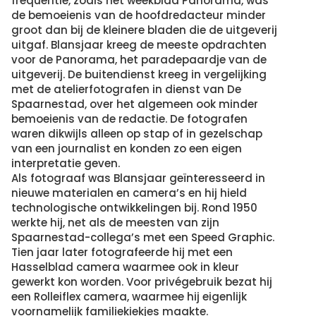
frequentie, zoals het weekblad Panorama, was
de bemoeienis van de hoofdredacteur minder
groot dan bij de kleinere bladen die de uitgeverij
uitgaf. Blansjaar kreeg de meeste opdrachten
voor de Panorama, het paradepaardje van de
uitgeverij. De buitendienst kreeg in vergelijking
met de atelierfotografen in dienst van De
Spaarnestad, over het algemeen ook minder
bemoeienis van de redactie. De fotografen
waren dikwijls alleen op stap of in gezelschap
van een journalist en konden zo een eigen
interpretatie geven.
Als fotograaf was Blansjaar geïnteresseerd in
nieuwe materialen en camera’s en hij hield
technologische ontwikkelingen bij. Rond 1950
werkte hij, net als de meesten van zijn
Spaarnestad-collega’s met een Speed Graphic.
Tien jaar later fotografeerde hij met een
Hasselblad camera waarmee ook in kleur
gewerkt kon worden. Voor privégebruik bezat hij
een Rolleiflex camera, waarmee hij eigenlijk
voornamelijk familiekiekjes maakte.