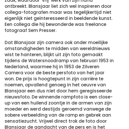
zaak, waardoor ‘vrij’ werk van zijn hand
ontbreekt. Blansjaar liet zich wel inspireren door
collega-fotografen maar was tegelijkertijd niet
eigenlijk niet geïnteresseerd in beeldende kunst.
Een collega die hij bewonderde was freelance
fotograaf Sem Presser.
Dat Blansjaar zijn camera ook onder moeilijke
omstandigheden te midden van wereldnieuws
wist te hanteren, blijkt uit zijn foto gemaakt
tijdens de Watersnoodramp van februari 1953 in
Nederland, waarmee hij in 1953 de Zilveren
Camera voor de beste persfoto van het jaar
won. De prijs is hoogtepunt in zijn carrière te
noemen, opvallend genoeg in het oeuvre van
Blansjaar een dus níet door hem geregisseerde
nieuwsfoto. De winnende rampfoto is een close-
up van een huilend zoontje in de armen van zijn
moeder en werd destijds geroemd vanwege de
sobere verbeelding van de ramp en gebrek aan
sensatiezucht. Vrijwel direct trok de foto door
Blansjaar de aandacht van de pers en is het